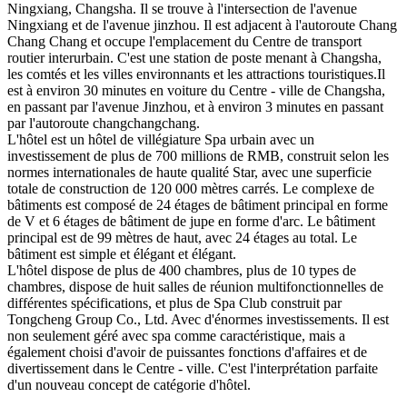
Ningxiang, Changsha. Il se trouve à l'intersection de l'avenue
Ningxiang et de l'avenue jinzhou. Il est adjacent à l'autoroute Chang
Chang Chang et occupe l'emplacement du Centre de transport
routier interurbain. C'est une station de poste menant à Changsha,
les comtés et les villes environnants et les attractions touristiques.Il
est à environ 30 minutes en voiture du Centre - ville de Changsha,
en passant par l'avenue Jinzhou, et à environ 3 minutes en passant
par l'autoroute changchangchang.
L'hôtel est un hôtel de villégiature Spa urbain avec un
investissement de plus de 700 millions de RMB, construit selon les
normes internationales de haute qualité Star, avec une superficie
totale de construction de 120 000 mètres carrés. Le complexe de
bâtiments est composé de 24 étages de bâtiment principal en forme
de V et 6 étages de bâtiment de jupe en forme d'arc. Le bâtiment
principal est de 99 mètres de haut, avec 24 étages au total. Le
bâtiment est simple et élégant et élégant.
L'hôtel dispose de plus de 400 chambres, plus de 10 types de
chambres, dispose de huit salles de réunion multifonctionnelles de
différentes spécifications, et plus de Spa Club construit par
Tongcheng Group Co., Ltd. Avec d'énormes investissements. Il est
non seulement géré avec spa comme caractéristique, mais a
également choisi d'avoir de puissantes fonctions d'affaires et de
divertissement dans le Centre - ville. C'est l'interprétation parfaite
d'un nouveau concept de catégorie d'hôtel.