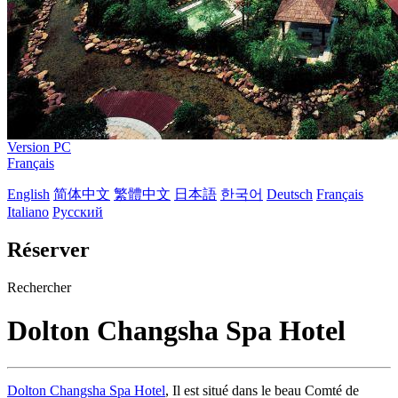
Version PC
Français
English
简体中文
繁體中文
日本語
한국어
Deutsch
Français
Italiano
Русский
Réserver
Rechercher
Dolton Changsha Spa Hotel
Dolton Changsha Spa Hotel
, Il est situé dans le beau Comté de